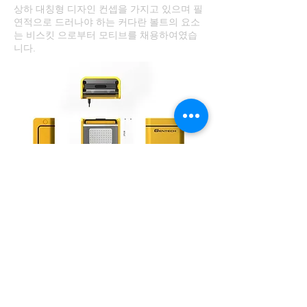
상하 대칭형 디자인 컨셉을 가지고 있으며 필
연적으로 드러나야 하는 커다란 볼트의 요소
는 비스킷 으로부터 모티브를 채용하여였습
니다.
DXAI
경기 안양시 동안구 엘에스로 142 금정역 SK V1센
타 515
M.
010-6562-6816
E.
starcontact@naver.com
All right reserved / design by DXAI