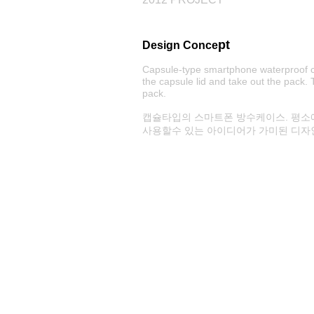
pt
Design Conce
Capsule-type smartphone waterproof ca
the capsule lid and take out the pack.
pack.
캡슐타입의 스마트폰 방수케이스. 평소
사용할수 있는 아이디어가 가미된 디자인