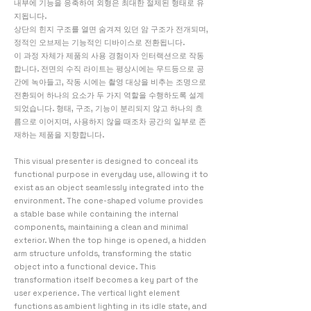
내부에 기능을 응축하여 외형은 최대한 절제된 형태로 유
지됩니다.
상단의 힌지 구조를 열면 숨겨져 있던 암 구조가 전개되며,
정적인 오브제는 기능적인 디바이스로 전환됩니다.
이 과정 자체가 제품의 사용 경험이자 인터랙션으로 작동
합니다. 전면의 수직 라이트는 평상시에는 무드등으로 공
간에 녹아들고, 작동 시에는 촬영 대상을 비추는 조명으로
전환되어 하나의 요소가 두 가지 역할을 수행하도록 설계
되었습니다. ​형태, 구조, 기능이 분리되지 않고 하나의 흐
름으로 이어지며, 사용하지 않을 때조차 공간의 일부로 존
재하는 제품을 지향합니다.
This visual presenter is designed to conceal its
functional purpose in everyday use, allowing it to
exist as an object seamlessly integrated into the
environment. The cone-shaped volume provides
a stable base while containing the internal
components, maintaining a clean and minimal
exterior.
When the top hinge is opened, a hidden
arm structure unfolds, transforming the static
object into a functional device. This
transformation itself becomes a key part of the
user experience. The vertical light element
functions as ambient lighting in its idle state, and