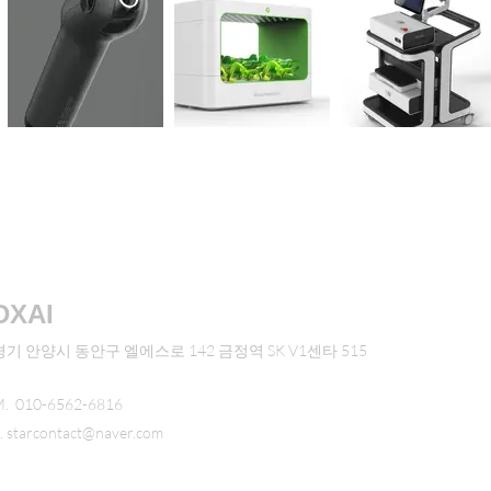
DXAI
경기 안양시 동안구 엘에스로 142 금정역 SK V1센타 515
. 010-6562-6816
.
starcontact@naver.com