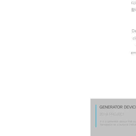
디
합
De
c
em