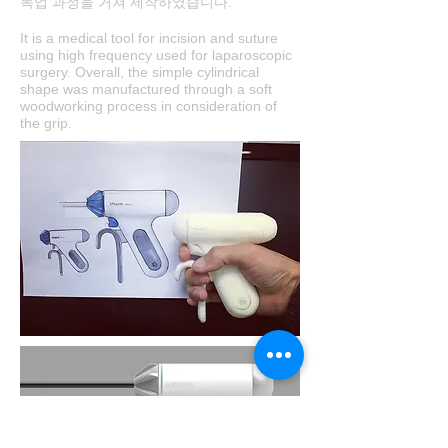
목업 과정을 거쳐 제작하였습니다.
It is a medical tool for incision and suture
using high frequency used for laparoscopic
surgery. Overall, the simple cylindrical
shape was manufactured through a soft
woodworking process in consideration of
the grip.