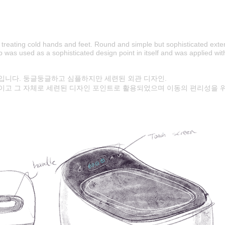
d treating cold hands and feet. Round and simple but sophisticated exter
 was used as a sophisticated design point in itself and was applied wit
입니다. 둥글둥글하고 심플하지만 세련된 외관 디자인.
이고 그 자체로 세련된 디자인 포인트로 활용되었으며 이동의 편리성을 