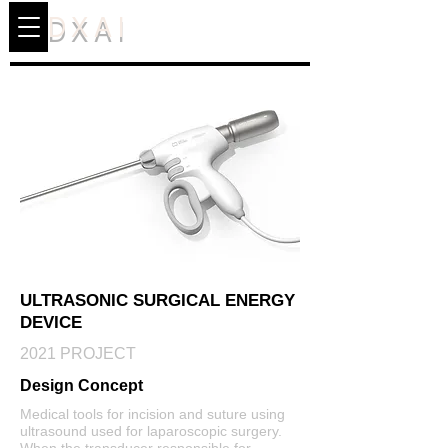
DXAI
ULTRASONIC SURGICAL ENERGY
DEVICE
2021 PROJECT
Design Concept
Medical tools for incision and suture using
ultrasound used for laparoscopic surgery.