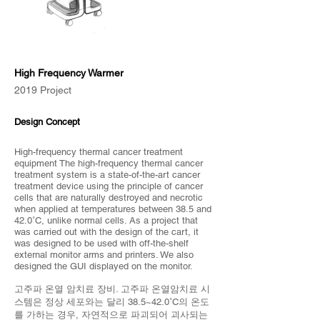
High Frequency Warmer
2019 Project
Design Concept
High-frequency thermal cancer treatment
equipment The high-frequency thermal cancer
treatment system is a state-of-the-art cancer
treatment device using the principle of cancer
cells that are naturally destroyed and necrotic
when applied at temperatures between 38.5 and
42.0˚C, unlike normal cells. As a project that
was carried out with the design of the cart, it
was designed to be used with off-the-shelf
external monitor arms and printers. We also
designed the GUI displayed on the monitor.
고주파 온열 암치료 장비. 고주파 온열암치료 시
스템은 정상 세포와는 달리 38.5~42.0˚C의 온도
를 가하는 경우, 자연적으로 파괴되어 괴사되는