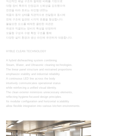
직선적인 패널 구조와 절제된 비례를 기반으로
대형 장비 특유의 안정감과 신뢰성을 강조했으며
전면을 따라 흐르는 라인형 LED는
제품의 동작 상태를 직관적으로 전달함과 동시에
전체 구조에 일관된 시각적 흐름을 형성합니다.
불필요한 요소를 배제한 클린한 외관은
위생과 직결되는 장비의 특성을 반영하며
모듈형 구성과 수평 확장 구조를 통해
다양한 설치 환경과 생산 라인에 유연하게 대응합니다.
HYBLE CLEAN TECHNOLOGY
A hybrid dishwashing system combining
Steam, Water, and Ultrasonic cleaning technologies.
The linear panel structure and restrained proportions
emphasize stability and industrial reliability.
A continuous LED line across the body
intuitively communicates operational status
while reinforcing a unified visual identity.
The clean exterior minimizes unnecessary elements,
reflecting hygiene-focused design principles.
Its modular configuration and horizontal scalability
allow flexible integration into various kitchen environments.