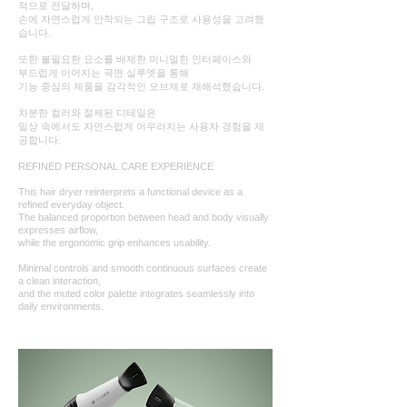
적으로 전달하며,
손에 자연스럽게 안착되는 그립 구조로 사용성을 고려했
습니다.
또한 불필요한 요소를 배제한 미니멀한 인터페이스와
부드럽게 이어지는 곡면 실루엣을 통해
기능 중심의 제품을 감각적인 오브제로 재해석했습니다.
차분한 컬러와 절제된 디테일은
일상 속에서도 자연스럽게 어우러지는 사용자 경험을 제
공합니다.
REFINED PERSONAL CARE EXPERIENCE
This hair dryer reinterprets a functional device as a
refined everyday object.
The balanced proportion between head and body visually
expresses airflow,
while the ergonomic grip enhances usability.
Minimal controls and smooth continuous surfaces create
a clean interaction,
and the muted color palette integrates seamlessly into
daily environments.