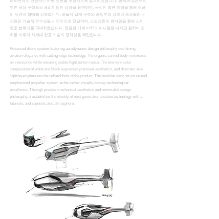
화하면서도 안정적인 비행 성능을 보장하도록 설계되었습니다. 흰색과 검은색의
투톤 색상 구성으로 프리미엄한 감성을 표현하며, 극적인 측면 조명을 통해 제품
의 세련된 형태를 강조합니다. 모듈식 날개 구조와 중앙부의 강조된 프로펠러 시
스템은 기술적 우수성을 시각적으로 전달하며, 스모크톤의 렌더링을 통해 신비
로운 분위기를 극대화했습니다. 정밀한 기계 미학과 미니멀한 디자인 철학이 조
화를 이루어 차세대 항공 기술의 정체성을 확립합니다.
Advanced drone system featuring aerodynamic design philosophy combining
aviation elegance with cutting-edge technology. The organic curved body minimizes
air resistance while ensuring stable flight performance. The two-tone color
composition of white and black expresses premium aesthetics, and dramatic side
lighting emphasizes the refined form of the product. The modular wing structure and
emphasized propeller system at the center visually convey technological
excellence. Through precise mechanical aesthetics and minimalist design
philosophy, it establishes the identity of next-generation aviation technology with a
futuristic and sophisticated atmosphere.